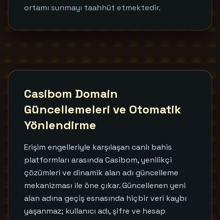
ortamı sunmayı taahhüt etmektedir.
Casibom Domain
Güncellemeleri ve Otomatik
Yönlendirme
Erişim engelleriyle karşılaşan canlı bahis
platformları arasında Casibom, yenilikçi
çözümleri ve dinamik alan adı güncelleme
mekanizması ile öne çıkar. Güncellenen yeni
alan adına geçiş esnasında hiçbir veri kaybı
yaşanmaz; kullanıcı adı, şifre ve hesap