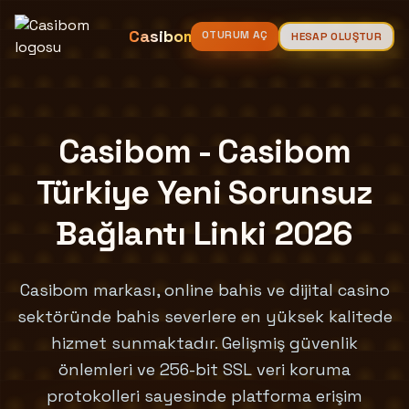
Casibom
OTURUM AÇ
HESAP OLUŞTUR
Casibom - Casibom
Türkiye Yeni Sorunsuz
Bağlantı Linki 2026
Casibom markası, online bahis ve dijital casino
sektöründe bahis severlere en yüksek kalitede
hizmet sunmaktadır. Gelişmiş güvenlik
önlemleri ve 256-bit SSL veri koruma
protokolleri sayesinde platforma erişim