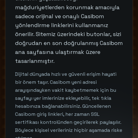
mağduriyetlerden korunmak amacıyla
sadece orijinal ve onaylı Casibom
yönlendirme linklerini kullanmanız
önerilir. Sitemiz üzerindeki butonlar, sizi
doğrudan en son doğrulanmış Casibom
ana sayfasına ulaştırmak üzere
tasarlanmıştır.
Dijital dünyada hızlı ve güvenli erişim hayati
bir önem taşır. Casibom yeni adresi
arayışındayken vakit kaybetmemek için bu
sayfayı yer imlerinize ekleyebilir, tek tıkla
hesabınıza bağlanabilirsiniz. Güncellenen
Casibom giriş linkleri, her zaman SSL
sertifikası kontrolünden geçirilerek paylaşılır.
Böylece kişisel verileriniz hiçbir aşamada riske