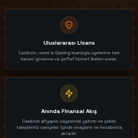
Uluslararası Lisans
Casibom, resmi e-Gaming lisansıyla üyelerine tam
kanuni güvence ve şeffaf hizmet ilkeleri sunar.
Anında Finansal Akış
Casibom altyapısı sayesinde yatırım ve çekim
talepleriniz saniyeler içinde onaylanır ve hesabınıza
aktarılır.