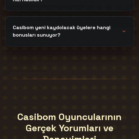
Casibom yeni kaydolacak üyelere hangi
bonusları sunuyor?
Casibom Oyuncularının
Gerçek Yorumları ve