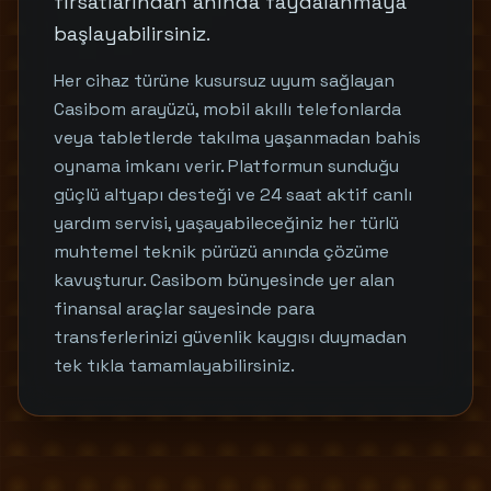
fırsatlarından anında faydalanmaya
başlayabilirsiniz.
Her cihaz türüne kusursuz uyum sağlayan
Casibom arayüzü, mobil akıllı telefonlarda
veya tabletlerde takılma yaşanmadan bahis
oynama imkanı verir. Platformun sunduğu
güçlü altyapı desteği ve 24 saat aktif canlı
yardım servisi, yaşayabileceğiniz her türlü
muhtemel teknik pürüzü anında çözüme
kavuşturur. Casibom bünyesinde yer alan
finansal araçlar sayesinde para
transferlerinizi güvenlik kaygısı duymadan
tek tıkla tamamlayabilirsiniz.