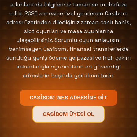
adımlarında bilgileriniz tamamen muhafaza
edilir. 2026 senesine özel yenilenen Casibom
adresi üzerinden dilediğiniz zaman canlı bahis,
slot oyunları ve masa oyunlarına
ulaşabilirsiniz. Sorumlu oyun anlayışını
benimseyen Casibom, finansal transferlerde
sunduğu geniş ödeme yelpazesi ve hızlı çekim
imkanlarıyla oyuncuların en güvendiği
adreslerin başında yer almaktadır.
CASIBOM WEB ADRESINE GIT
CASIBOM ÜYESI OL