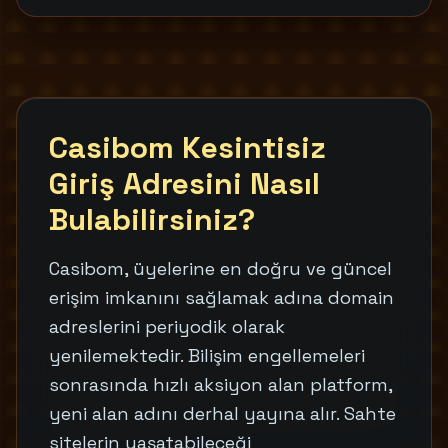
Casibom Kesintisiz
Giriş Adresini Nasıl
Bulabilirsiniz?
Casibom, üyelerine en doğru ve güncel
erişim imkanını sağlamak adına domain
adreslerini periyodik olarak
yenilemektedir. Bilişim engellemeleri
sonrasında hızlı aksiyon alan platform,
yeni alan adını derhal yayına alır. Sahte
sitelerin yaşatabileceği