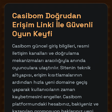
Casibom Doğrudan
Erişim Linki İle Güvenli
Oyun Keyfi
Casibom güncel giriş bilgileri, resmi
iletişim kanalları ve doğrulama
mekanizmaları aracılığıyla anında
oyunculara ulaştırılır. Sitenin teknik
altyapısı, erişim kısıtlamalarının
ardından hızla yeni domaine geçiş
yaparak kullanıcıların zaman
kaybetmesini engeller. Casibom
platformundaki hesabınız, bakiyeniz ve
kazanılan promosyon haklarınız yeni