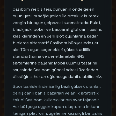
Casibom web sitesi, dünyanın önde gelen
oyun yazılım sağlayıcıları ile ortaklık kurarak
zengin bir oyun yelpazesi sunmaktadır. Rulet,
blackjack, poker ve baccarat gibi canlı casino
klasiklerinden en yeni slot oyunlarına kadar
binlerce alternatif Casibom bünyesinde yer
alır. Tüm oyun seçenekleri yüksek adillik
standartlarına ve denetlenebilir RNG
sistemlerine dayanır. Mobil uyumlu tasarımı
sayesinde Casibom güncel adresi üzerinden
dilediğiniz her an eğlenceye dahil olabilirsiniz.
Spor bahislerinde ise lig bazlı yüksek oranlar,
geniş canlı bahis pazarları ve anlık istatistik
takibi Casibom kullanıcılarının avantajınadır.
Her bütçeye uygun kupon oluşturma imkanı
tanıyan platform, üyelerine kazançlı bir bahis