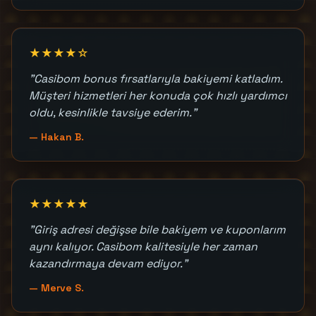
★★★★☆
"Casibom bonus fırsatlarıyla bakiyemi katladım.
Müşteri hizmetleri her konuda çok hızlı yardımcı
oldu, kesinlikle tavsiye ederim."
— Hakan B.
★★★★★
"Giriş adresi değişse bile bakiyem ve kuponlarım
aynı kalıyor. Casibom kalitesiyle her zaman
kazandırmaya devam ediyor."
— Merve S.