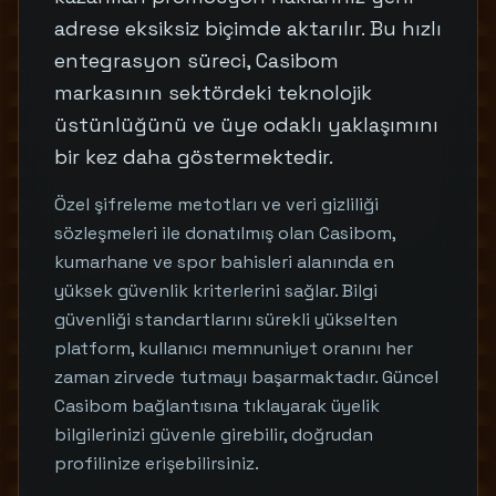
adrese eksiksiz biçimde aktarılır. Bu hızlı
entegrasyon süreci, Casibom
markasının sektördeki teknolojik
üstünlüğünü ve üye odaklı yaklaşımını
bir kez daha göstermektedir.
Özel şifreleme metotları ve veri gizliliği
sözleşmeleri ile donatılmış olan Casibom,
kumarhane ve spor bahisleri alanında en
yüksek güvenlik kriterlerini sağlar. Bilgi
güvenliği standartlarını sürekli yükselten
platform, kullanıcı memnuniyet oranını her
zaman zirvede tutmayı başarmaktadır. Güncel
Casibom bağlantısına tıklayarak üyelik
bilgilerinizi güvenle girebilir, doğrudan
profilinize erişebilirsiniz.