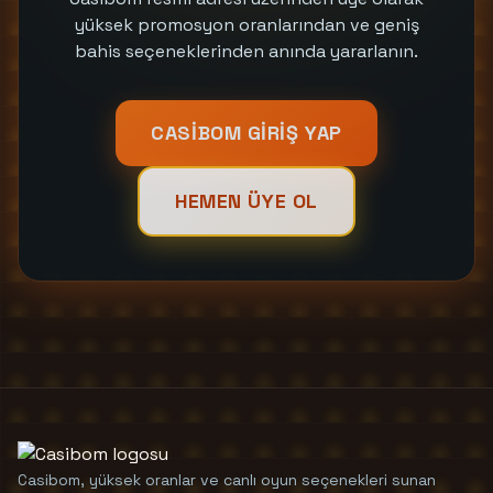
yüksek promosyon oranlarından ve geniş
bahis seçeneklerinden anında yararlanın.
CASIBOM GIRIŞ YAP
HEMEN ÜYE OL
Casibom, yüksek oranlar ve canlı oyun seçenekleri sunan