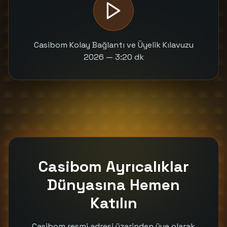
Casibom Kolay Bağlantı ve Üyelik Kılavuzu
2026 — 3:20 dk
Casibom Ayrıcalıklar
Dünyasına Hemen
Katılın
Casibom resmi adresi üzerinden üye olarak