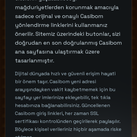
mağduriyetlerden korunmak amacıyla
sadece orijinal ve onaylı Casibom
yönlendirme linklerini kullanmanız
önerilir. Sitemiz üzerindeki butonlar, sizi
doğrudan en son doğrulanmış Casibom
ana sayfasına ulaştırmak üzere
tasarlanmıştır.
Dijital dünyada hızlı ve güvenli erişim hayati
bir önem taşır. Casibom yeni adresi
arayışındayken vakit kaybetmemek için bu
sayfayı yer imlerinize ekleyebilir, tek tıkla
hesabınıza bağlanabilirsiniz. Güncellenen
Casibom giriş linkleri, her zaman SSL
sertifikası kontrolünden geçirilerek paylaşılır.
Böylece kişisel verileriniz hiçbir aşamada riske