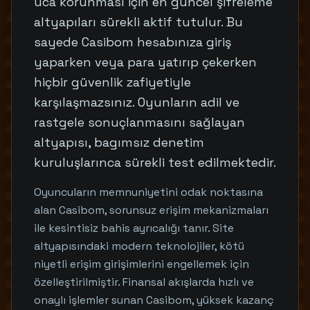
uca korunması için en güncel şifreleme
altyapıları sürekli aktif tutulur. Bu
sayede Casibom hesabınıza giriş
yaparken veya para yatırıp çekerken
hiçbir güvenlik zafiyetiyle
karşılaşmazsınız. Oyunların adil ve
rastgele sonuçlanmasını sağlayan
altyapısı, bagımsız denetim
kuruluşlarınca sürekli test edilmektedir.
Oyuncuların memnuniyetini odak noktasına
alan Casibom, sorunsuz erişim mekanizmaları
ile kesintisiz bahis ayrıcalığı tanır. Site
altyapısındaki modern teknolojiler, kötü
niyetli erişim girişimlerini engellemek için
özelleştirilmiştir. Finansal akışlarda hızlı ve
onaylı işlemler sunan Casibom, yüksek kazanç