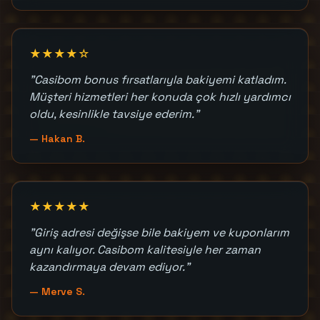
★★★★☆
"Casibom bonus fırsatlarıyla bakiyemi katladım.
Müşteri hizmetleri her konuda çok hızlı yardımcı
oldu, kesinlikle tavsiye ederim."
— Hakan B.
★★★★★
"Giriş adresi değişse bile bakiyem ve kuponlarım
aynı kalıyor. Casibom kalitesiyle her zaman
kazandırmaya devam ediyor."
— Merve S.