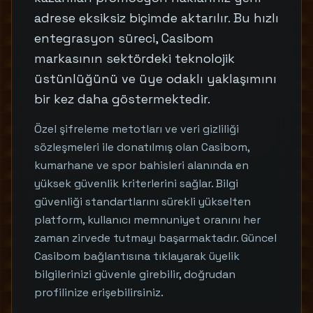
adrese eksiksiz biçimde aktarılır. Bu hızlı
entegrasyon süreci, Casibom
markasının sektördeki teknolojik
üstünlüğünü ve üye odaklı yaklaşımını
bir kez daha göstermektedir.
Özel şifreleme metotları ve veri gizliliği
sözleşmeleri ile donatılmış olan Casibom,
kumarhane ve spor bahisleri alanında en
yüksek güvenlik kriterlerini sağlar. Bilgi
güvenliği standartlarını sürekli yükselten
platform, kullanıcı memnuniyet oranını her
zaman zirvede tutmayı başarmaktadır. Güncel
Casibom bağlantısına tıklayarak üyelik
bilgilerinizi güvenle girebilir, doğrudan
profilinize erişebilirsiniz.