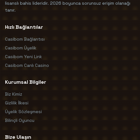
lisanslı bahis lideridir. 2026 boyunca sorunsuz erişim olanağı
tanır.
Hızlı Bağlantılar
Casibom Bağlantısı
Casibom Üyelik
Casibom Yeni Link
Casibom Canlı Casino
Kurumsal Bilgiler
Biz Kimiz
Gizlilik İlkesi
Üyelik Sözleşmesi
Bilinçli Oyuncu
Bize Ulaşın