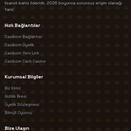
lisanslı bahis lideridir. 2026 boyunca sorunsuz erişim olanağı
tanır.
Hızlı Bağlantılar
Casibom Bağlantısı
Casibom Üyelik
Casibom Yeni Link
Casibom Canlı Casino
Kurumsal Bilgiler
Biz Kimiz
Gizlilik İlkesi
Üyelik Sözleşmesi
Bilinçli Oyuncu
Bize Ulaşın