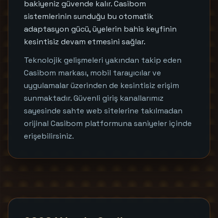
bakiyeniz güvende kalır. Casibom
sistemlerinin sunduğu bu otomatik
adaptasyon gücü, üyelerin bahis keyfinin
kesintisiz devam etmesini sağlar.
Teknolojik gelişmeleri yakından takip eden
Casibom markası, mobil tarayıcılar ve
uygulamalar üzerinden de kesintisiz erişim
sunmaktadır. Güvenli giriş kanallarımız
sayesinde sahte web sitelerine takılmadan
orijinal Casibom platformuna saniyeler içinde
erişebilirsiniz.