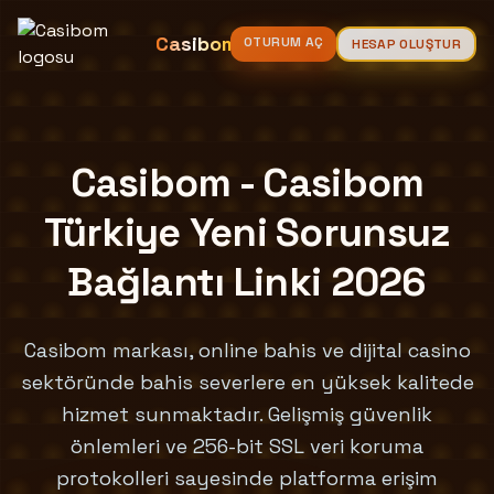
Casibom
OTURUM AÇ
HESAP OLUŞTUR
Casibom - Casibom
Türkiye Yeni Sorunsuz
Bağlantı Linki 2026
Casibom markası, online bahis ve dijital casino
sektöründe bahis severlere en yüksek kalitede
hizmet sunmaktadır. Gelişmiş güvenlik
önlemleri ve 256-bit SSL veri koruma
protokolleri sayesinde platforma erişim