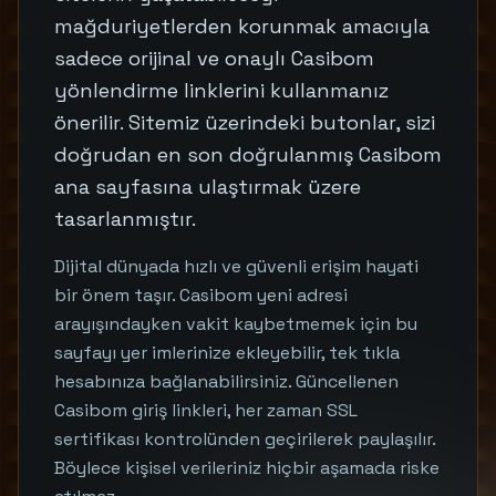
mağduriyetlerden korunmak amacıyla
sadece orijinal ve onaylı Casibom
yönlendirme linklerini kullanmanız
önerilir. Sitemiz üzerindeki butonlar, sizi
doğrudan en son doğrulanmış Casibom
ana sayfasına ulaştırmak üzere
tasarlanmıştır.
Dijital dünyada hızlı ve güvenli erişim hayati
bir önem taşır. Casibom yeni adresi
arayışındayken vakit kaybetmemek için bu
sayfayı yer imlerinize ekleyebilir, tek tıkla
hesabınıza bağlanabilirsiniz. Güncellenen
Casibom giriş linkleri, her zaman SSL
sertifikası kontrolünden geçirilerek paylaşılır.
Böylece kişisel verileriniz hiçbir aşamada riske