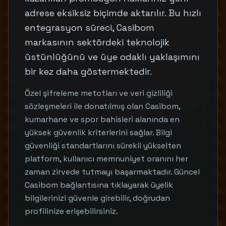
adrese eksiksiz biçimde aktarılır. Bu hızlı
entegrasyon süreci, Casibom
markasının sektördeki teknolojik
üstünlüğünü ve üye odaklı yaklaşımını
bir kez daha göstermektedir.
Özel şifreleme metotları ve veri gizliliği
sözleşmeleri ile donatılmış olan Casibom,
kumarhane ve spor bahisleri alanında en
yüksek güvenlik kriterlerini sağlar. Bilgi
güvenliği standartlarını sürekli yükselten
platform, kullanıcı memnuniyet oranını her
zaman zirvede tutmayı başarmaktadır. Güncel
Casibom bağlantısına tıklayarak üyelik
bilgilerinizi güvenle girebilir, doğrudan
profilinize erişebilirsiniz.