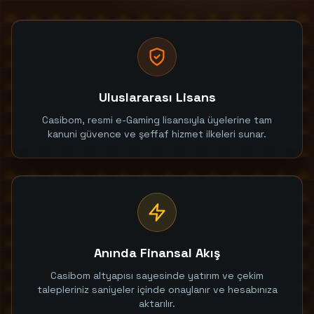
Uluslararası Lisans
Casibom, resmi e-Gaming lisansıyla üyelerine tam
kanuni güvence ve şeffaf hizmet ilkeleri sunar.
Anında Finansal Akış
Casibom altyapısı sayesinde yatırım ve çekim
talepleriniz saniyeler içinde onaylanır ve hesabınıza
aktarılır.