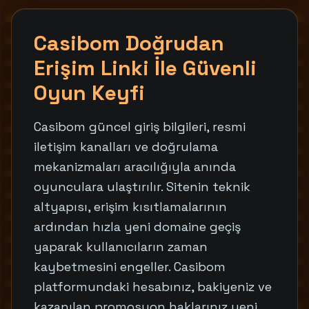
Casibom Doğrudan
Erişim Linki İle Güvenli
Oyun Keyfi
Casibom güncel giriş bilgileri, resmi
iletişim kanalları ve doğrulama
mekanizmaları aracılığıyla anında
oyunculara ulaştırılır. Sitenin teknik
altyapısı, erişim kısıtlamalarının
ardından hızla yeni domaine geçiş
yaparak kullanıcıların zaman
kaybetmesini engeller. Casibom
platformundaki hesabınız, bakiyeniz ve
kazanılan promosyon haklarınız yeni