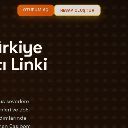
OTURUM AÇ
HESAP OLUŞTUR
rkiye
 Linki
is severlere
leri ve 256-
adımlarında
enen Casibom