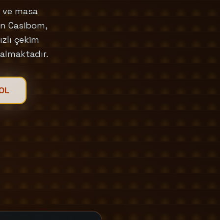
ı ve masa
en Casibom,
zlı çekim
almaktadır.
OL