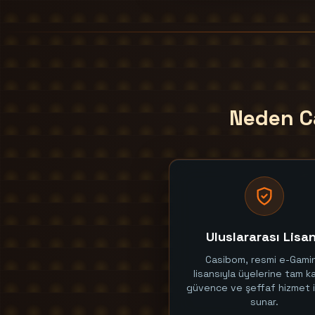
Neden C
Uluslararası Lisa
Casibom, resmi e-Gami
lisansıyla üyelerine tam k
güvence ve şeffaf hizmet il
sunar.