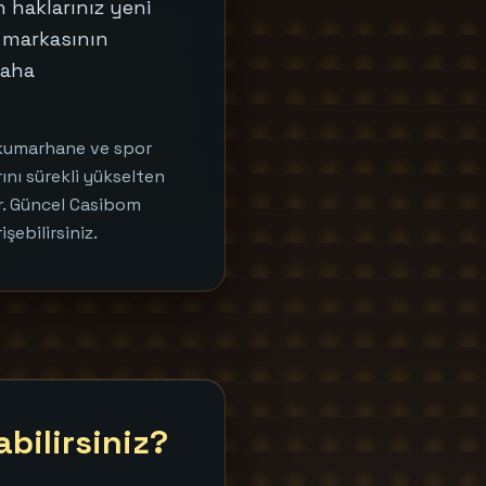
 haklarınız yeni
m markasının
daha
, kumarhane ve spor
rını sürekli yükselten
r. Güncel Casibom
şebilirsiniz.
abilirsiniz?