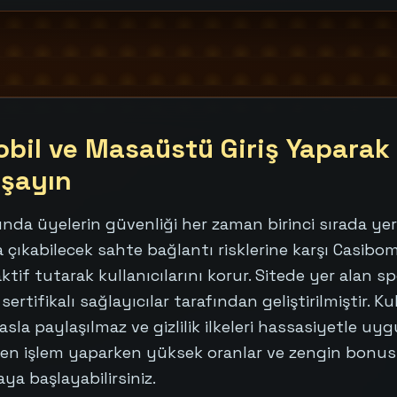
il ve Masaüstü Giriş Yaparak 
şayın
a üyelerin güvenliği her zaman birinci sırada yer a
çıkabilecek sahte bağlantı risklerine karşı Casibom
aktif tutarak kullanıcılarını korur. Sitede yer alan sp
sertifikalı sağlayıcılar tarafından geliştirilmiştir. Kul
asla paylaşılmaz ve gizlilik ilkeleri hassasiyetle uy
den işlem yaparken yüksek oranlar ve zengin bonus 
a başlayabilirsiniz.