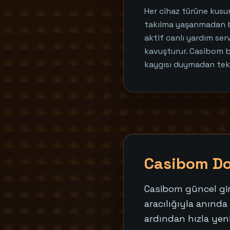
Her cihaz türüne kusu
takılma yaşanmadan b
aktif canlı yardım se
kavuşturur. Casibom b
kaygısı duymadan tek 
Casibom Doğ
Casibom güncel giri
aracılığıyla anında 
ardından hızla yen