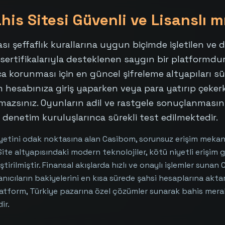
is Sitesi Güvenli ve Lisanslı m
sı şeffaflık kurallarına uygun biçimde işletilen ve
sertifikalarıyla desteklenen saygın bir platformdur.
ca korunması için en güncel şifreleme altyapıları sür
hesabınıza giriş yaparken veya para yatırıp çekerk
aşmazsınız. Oyunların adil ve rastgele sonuçlanması
 denetim kuruluşlarınca sürekli test edilmektedir.
tini odak noktasına alan Casibom, sorunsuz erişim mekaniz
 Site altyapısındaki modern teknolojiler, kötü niyetli erişim gi
tirilmiştir. Finansal akışlarda hızlı ve onaylı işlemler suna
nıcıların bakiyelerini en kısa sürede şahsi hesaplarına aktar
latform, Türkiye pazarına özel çözümler sunarak bahis merak
ir.