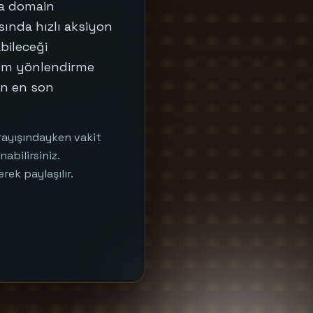
na domain
sında hızlı aksiyon
abileceği
bom yönlendirme
dan en son
arayışındayken vakit
abilirsiniz.
rek paylaşılır.