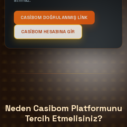
atılmaz.
CASIBOM DOĞRULANMIŞ LINK
CASIBOM HESABINA GIR
Neden Casibom Platformunu
Tercih Etmelisiniz?