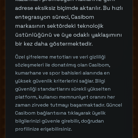
adrese eksiksiz biçimde aktarılır. Bu hızlı
entegrasyon süreci, Casibom
markasının sektördeki teknolojik
üstünlüğünü ve üye odaklı yaklaşımını
bir kez daha göstermektedir.
Özel şifreleme metotları ve veri gizliliği
sözleşmeleri ile donatılmış olan Casibom,
kumarhane ve spor bahisleri alanında en
yüksek güvenlik kriterlerini sağlar. Bilgi
güvenliği standartlarını sürekli yükselten
platform, kullanıcı memnuniyet oranını her
zaman zirvede tutmayı başarmaktadır. Güncel
Casibom bağlantısına tıklayarak üyelik
bilgilerinizi güvenle girebilir, doğrudan
profilinize erişebilirsiniz.