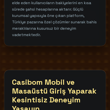
elde eden kullanıcıların bakiyelerini en kısa
sürede şahsi hesaplarına aktarır. Güçlü
kurumsal yapısıyla öne çıkan platform,
Türkiye pazarına özel çözümler sunarak bahis
meraklılarına kusursuz bir deneyim
vadetmektedir.
Casibom Mobil ve
Masaüstü Giriş Yaparak
Kesintisiz Deneyim
Yaşayın