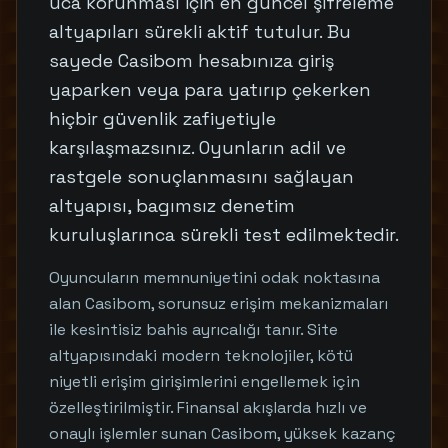
uca korunması için en güncel şifreleme
altyapıları sürekli aktif tutulur. Bu
sayede Casibom hesabınıza giriş
yaparken veya para yatırıp çekerken
hiçbir güvenlik zafiyetiyle
karşılaşmazsınız. Oyunların adil ve
rastgele sonuçlanmasını sağlayan
altyapısı, bagımsız denetim
kuruluşlarınca sürekli test edilmektedir.
Oyuncuların memnuniyetini odak noktasına
alan Casibom, sorunsuz erişim mekanizmaları
ile kesintisiz bahis ayrıcalığı tanır. Site
altyapısındaki modern teknolojiler, kötü
niyetli erişim girişimlerini engellemek için
özelleştirilmiştir. Finansal akışlarda hızlı ve
onaylı işlemler sunan Casibom, yüksek kazanç