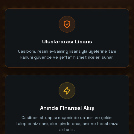
Uluslararası Lisans
Casibom, resmi e-Gaming lisansıyla üyelerine tam
kanuni güvence ve şeffaf hizmet ilkeleri sunar.
Anında Finansal Akış
Casibom altyapısı sayesinde yatırım ve çekim
talepleriniz saniyeler içinde onaylanır ve hesabınıza
aktarılır.