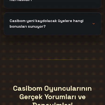
Casibom yeni kaydolacak üyelere hangi
bonusları sunuyor?
Casibom Oyuncularının
Gerçek Yorumları ve