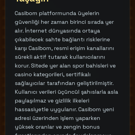
Casibom platformunda üyelerin
güvenliği her zaman birinci sırada yer
alır. İnternet dünyasında ortaya
çıkabilecek sahte bağlantı risklerine
karşı Casibom, resmi erişim kanallarını
sürekli aktif tutarak kullanıcılarını
korur. Sitede yer alan spor bahisleri ve
casino kategorileri, sertifikalı
sağlayıcılar tarafından geliştirilmiştir.
Kullanıcı verileri üçüncül şahıslarla asla
paylaşılmaz ve gizlilik ilkeleri
hassasiyetle uygulanır. Casibom yeni
adresi üzerinden işlem yaparken
yüksek oranlar ve zengin bonus