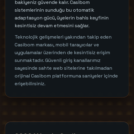
bakiyeniz güvende kalır. Casibom
sistemlerinin sunduğu bu otomatik
adaptasyon gücü, üyelerin bahis keyfinin
kesintisiz devam etmesini sağlar.
Teknolojik gelişmeleri yakından takip eden
Casibom markası, mobil tarayıcılar ve
uygulamalar üzerinden de kesintisiz erişim
sunmaktadır. Güvenli giriş kanallarımız
sayesinde sahte web sitelerine takılmadan
orijinal Casibom platformuna saniyeler içinde
erişebilirsiniz.