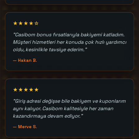
★★★★☆
"Casibom bonus fırsatlarıyla bakiyemi katladım.
Müşteri hizmetleri her konuda çok hızlı yardımcı
oldu, kesinlikle tavsiye ederim."
— Hakan B.
★★★★★
"Giriş adresi değişse bile bakiyem ve kuponlarım
aynı kalıyor. Casibom kalitesiyle her zaman
kazandırmaya devam ediyor."
— Merve S.