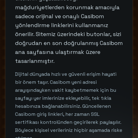
mağduriyetlerden korunmak amacıyla
sadece orijinal ve onaylı Casibom
yönlendirme linklerini kullanmanız
önerilir. Sitemiz üzerindeki butonlar, sizi
doğrudan en son doğrulanmış Casibom
ana sayfasına ulaştırmak üzere
tasarlanmıştır.
Dijital dünyada hızlı ve güvenli erişim hayati
bir önem taşır. Casibom yeni adresi
arayışındayken vakit kaybetmemek için bu
sayfayı yer imlerinize ekleyebilir, tek tıkla
hesabınıza bağlanabilirsiniz. Güncellenen
Casibom giriş linkleri, her zaman SSL
sertifikası kontrolünden geçirilerek paylaşılır.
Böylece kişisel verileriniz hiçbir aşamada riske