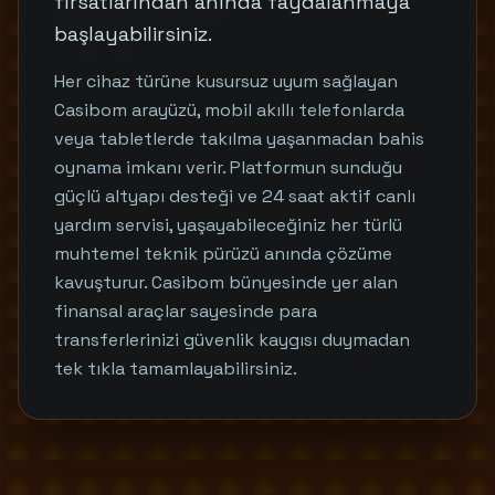
fırsatlarından anında faydalanmaya
başlayabilirsiniz.
Her cihaz türüne kusursuz uyum sağlayan
Casibom arayüzü, mobil akıllı telefonlarda
veya tabletlerde takılma yaşanmadan bahis
oynama imkanı verir. Platformun sunduğu
güçlü altyapı desteği ve 24 saat aktif canlı
yardım servisi, yaşayabileceğiniz her türlü
muhtemel teknik pürüzü anında çözüme
kavuşturur. Casibom bünyesinde yer alan
finansal araçlar sayesinde para
transferlerinizi güvenlik kaygısı duymadan
tek tıkla tamamlayabilirsiniz.