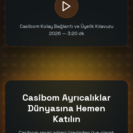
Casibom Kolay Bağlantı ve Üyelik Kılavuzu
2026 — 3:20 dk
Casibom Ayrıcalıklar
Dünyasına Hemen
Katılın
Casibom resmi adresi üzerinden üye olarak