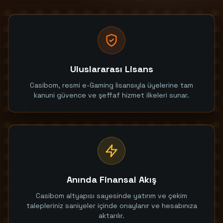
Uluslararası Lisans
Casibom, resmi e-Gaming lisansıyla üyelerine tam
kanuni güvence ve şeffaf hizmet ilkeleri sunar.
Anında Finansal Akış
Casibom altyapısı sayesinde yatırım ve çekim
talepleriniz saniyeler içinde onaylanır ve hesabınıza
aktarılır.