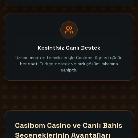
Kesintisiz Canlı Destek
Uzman müşteri temsilcileriyle Casibom üyeleri günün
her saati Türkçe destek ve hızlı çözüm imkanına
sahiptir.
Casibom Casino ve Canlı Bahis
Seçeneklerinin Avantajları