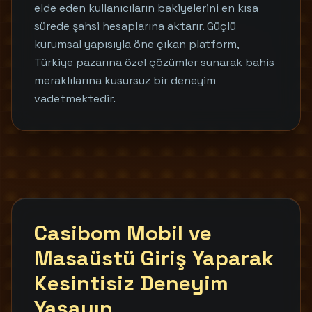
elde eden kullanıcıların bakiyelerini en kısa
sürede şahsi hesaplarına aktarır. Güçlü
kurumsal yapısıyla öne çıkan platform,
Türkiye pazarına özel çözümler sunarak bahis
meraklılarına kusursuz bir deneyim
vadetmektedir.
Casibom Mobil ve
Masaüstü Giriş Yaparak
Kesintisiz Deneyim
Yaşayın