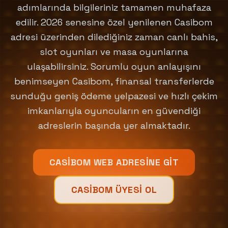
adımlarında bilgileriniz tamamen muhafaza
edilir. 2026 senesine özel yenilenen Casibom
adresi üzerinden dilediğiniz zaman canlı bahis,
slot oyunları ve masa oyunlarına
ulaşabilirsiniz. Sorumlu oyun anlayışını
benimseyen Casibom, finansal transferlerde
sunduğu geniş ödeme yelpazesi ve hızlı çekim
imkanlarıyla oyuncuların en güvendiği
adreslerin başında yer almaktadır.
CASIBOM WEB ADRESINE GIT
CASIBOM ÜYESI OL