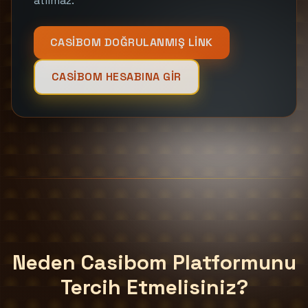
atılmaz.
CASIBOM DOĞRULANMIŞ LINK
CASIBOM HESABINA GIR
Neden Casibom Platformunu
Tercih Etmelisiniz?