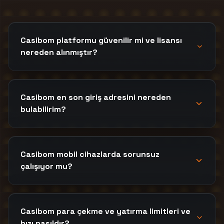
Casibom platformu güvenilir mi ve lisansı
nereden alınmıştır?
Casibom en son giriş adresini nereden
bulabilirim?
Casibom mobil cihazlarda sorunsuz
çalışıyor mu?
Casibom para çekme ve yatırma limitleri ve
hızı nasıldır?