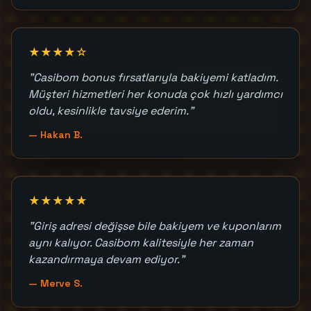
★★★★☆
"Casibom bonus fırsatlarıyla bakiyemi katladım.
Müşteri hizmetleri her konuda çok hızlı yardımcı
oldu, kesinlikle tavsiye ederim."
— Hakan B.
★★★★★
"Giriş adresi değişse bile bakiyem ve kuponlarım
aynı kalıyor. Casibom kalitesiyle her zaman
kazandırmaya devam ediyor."
— Merve S.