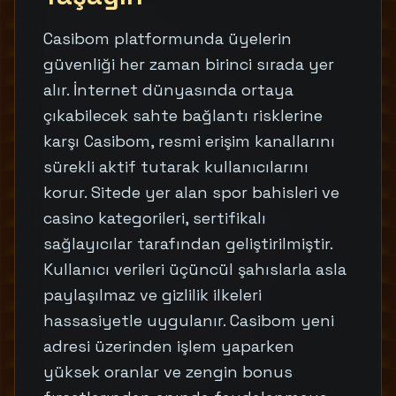
Casibom platformunda üyelerin
güvenliği her zaman birinci sırada yer
alır. İnternet dünyasında ortaya
çıkabilecek sahte bağlantı risklerine
karşı Casibom, resmi erişim kanallarını
sürekli aktif tutarak kullanıcılarını
korur. Sitede yer alan spor bahisleri ve
casino kategorileri, sertifikalı
sağlayıcılar tarafından geliştirilmiştir.
Kullanıcı verileri üçüncül şahıslarla asla
paylaşılmaz ve gizlilik ilkeleri
hassasiyetle uygulanır. Casibom yeni
adresi üzerinden işlem yaparken
yüksek oranlar ve zengin bonus