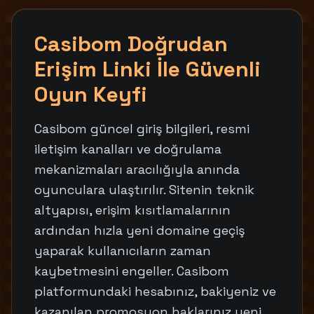
Casibom Doğrudan
Erişim Linki İle Güvenli
Oyun Keyfi
Casibom güncel giriş bilgileri, resmi
iletişim kanalları ve doğrulama
mekanizmaları aracılığıyla anında
oyunculara ulaştırılır. Sitenin teknik
altyapısı, erişim kısıtlamalarının
ardından hızla yeni domaine geçiş
yaparak kullanıcıların zaman
kaybetmesini engeller. Casibom
platformundaki hesabınız, bakiyeniz ve
kazanılan promosyon haklarınız yeni