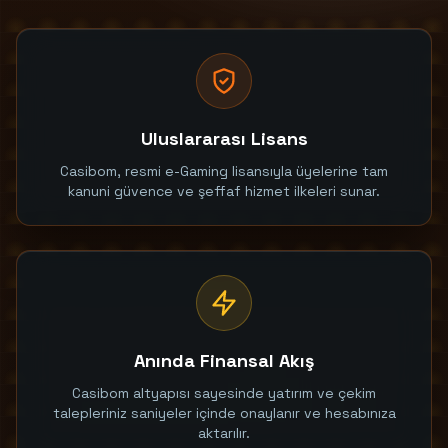
Uluslararası Lisans
Casibom, resmi e-Gaming lisansıyla üyelerine tam
kanuni güvence ve şeffaf hizmet ilkeleri sunar.
Anında Finansal Akış
Casibom altyapısı sayesinde yatırım ve çekim
talepleriniz saniyeler içinde onaylanır ve hesabınıza
aktarılır.