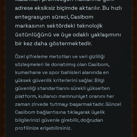
adrese eksiksiz biçimde aktarılır. Bu hızlı
entegrasyon süreci, Casibom
markasının sektördeki teknolojik
üstünlüğünü ve üye odaklı yaklaşımını
bir kez daha göstermektedir.
Özel şifreleme metotları ve veri gizliliği
sözleşmeleri ile donatılmış olan Casibom,
kumarhane ve spor bahisleri alanında en
yüksek güvenlik kriterlerini sağlar. Bilgi
güvenliği standartlarını sürekli yükselten
platform, kullanıcı memnuniyet oranını her
zaman zirvede tutmayı başarmaktadır. Güncel
Casibom bağlantısına tıklayarak üyelik
bilgilerinizi güvenle girebilir, doğrudan
profilinize erişebilirsiniz.