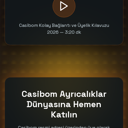
Casibom Kolay Bağlantı ve Üyelik Kılavuzu
2026 — 3:20 dk
Casibom Ayrıcalıklar
Dünyasına Hemen
Katılın
Casibom resmi adresi üzerinden üye olarak