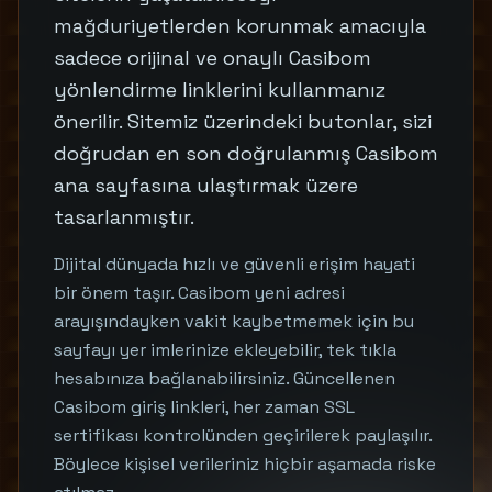
mağduriyetlerden korunmak amacıyla
sadece orijinal ve onaylı Casibom
yönlendirme linklerini kullanmanız
önerilir. Sitemiz üzerindeki butonlar, sizi
doğrudan en son doğrulanmış Casibom
ana sayfasına ulaştırmak üzere
tasarlanmıştır.
Dijital dünyada hızlı ve güvenli erişim hayati
bir önem taşır. Casibom yeni adresi
arayışındayken vakit kaybetmemek için bu
sayfayı yer imlerinize ekleyebilir, tek tıkla
hesabınıza bağlanabilirsiniz. Güncellenen
Casibom giriş linkleri, her zaman SSL
sertifikası kontrolünden geçirilerek paylaşılır.
Böylece kişisel verileriniz hiçbir aşamada riske