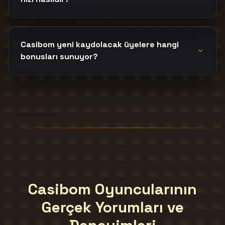
Casibom yeni kaydolacak üyelere hangi
bonusları sunuyor?
Casibom Oyuncularının
Gerçek Yorumları ve