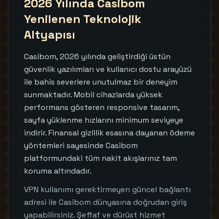
2026 Yılında Casibom
Yenilenen Teknolojik
Altyapısı
Casibom, 2026 yılında geliştirdiği üstün
güvenlik yazılımları ve kullanıcı dostu arayüzü
ile bahis severlere unutulmaz bir deneyim
sunmaktadır. Mobil cihazlarda yüksek
performans gösteren responsive tasarım,
sayfa yüklenme hızlarını minimum seviyeye
indirir. Finansal gizlilik esasına dayanan ödeme
yöntemleri sayesinde Casibom
platformundaki tüm nakit akışlarınız tam
koruma altındadır.
VPN kullanımı gerektirmeyen güncel bağlantı
adresi ile Casibom dünyasına doğrudan giriş
yapabilirsiniz. Şeffaf ve dürüst hizmet