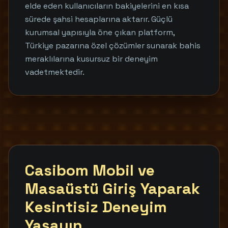
elde eden kullanıcıların bakiyelerini en kısa
sürede şahsi hesaplarına aktarır. Güçlü
kurumsal yapısıyla öne çıkan platform,
Türkiye pazarına özel çözümler sunarak bahis
meraklılarına kusursuz bir deneyim
vadetmektedir.
Casibom Mobil ve
Masaüstü Giriş Yaparak
Kesintisiz Deneyim
Yaşayın