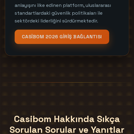
anlayışını ilke edinen platform, uluslararası
standartlardaki güvenlik politikaları ile
sektördeki liderliğini sürdürmektedir.
CASIBOM 2026 GIRIŞ BAĞLANTISI
Casibom Hakkında Sıkça
Sorulan Sorular ve Yanıtlar