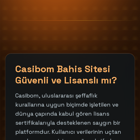
Casibom Bahis Sitesi
Güvenli ve Lisanslı mı?
Casibom, uluslararası şeffaflık
kurallarına uygun biçimde işletilen ve
dünya çapında kabul gören lisans
sertifikalarıyla desteklenen saygın bir
platformdur. Kullanıcı verilerinin uçtan