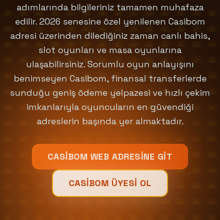
adımlarında bilgileriniz tamamen muhafaza
edilir. 2026 senesine özel yenilenen Casibom
adresi üzerinden dilediğiniz zaman canlı bahis,
slot oyunları ve masa oyunlarına
ulaşabilirsiniz. Sorumlu oyun anlayışını
benimseyen Casibom, finansal transferlerde
sunduğu geniş ödeme yelpazesi ve hızlı çekim
imkanlarıyla oyuncuların en güvendiği
adreslerin başında yer almaktadır.
CASIBOM WEB ADRESINE GIT
CASIBOM ÜYESI OL