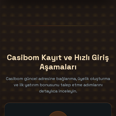
Casibom Kayıt ve Hızlı Giriş
Aşamaları
Casibom güncel adresine bağlanma, üyelik oluşturma
ve ilk yatırım bonusunu talep etme adımlarını
detaylıca inceleyin.