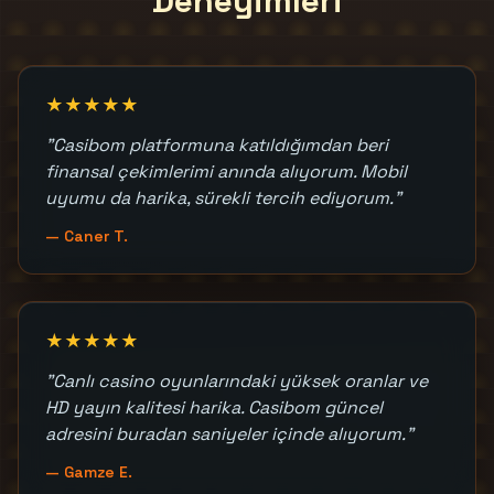
Deneyimleri
★★★★★
"Casibom platformuna katıldığımdan beri
finansal çekimlerimi anında alıyorum. Mobil
uyumu da harika, sürekli tercih ediyorum."
— Caner T.
★★★★★
"Canlı casino oyunlarındaki yüksek oranlar ve
HD yayın kalitesi harika. Casibom güncel
adresini buradan saniyeler içinde alıyorum."
— Gamze E.