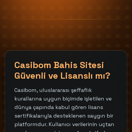
Casibom Bahis Sitesi
Güvenli ve Lisanslı mı?
Casibom, uluslararası şeffaflık
kurallarına uygun biçimde işletilen ve
dünya çapında kabul gören lisans
sertifikalarıyla desteklenen saygın bir
platformdur. Kullanıcı verilerinin uçtan