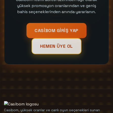
yüksek promosyon oranlarından ve geniş
bahis seçeneklerinden anında yararlanın.
CASIBOM GIRIŞ YAP
HEMEN ÜYE OL
Casibom, yüksek oranlar ve canlı oyun seçenekleri sunan