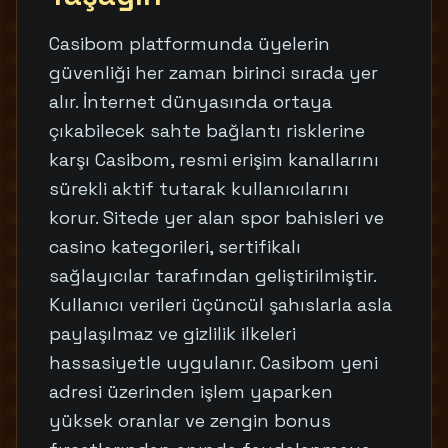
Casibom platformunda üyelerin
güvenliği her zaman birinci sırada yer
alır. İnternet dünyasında ortaya
çıkabilecek sahte bağlantı risklerine
karşı Casibom, resmi erişim kanallarını
sürekli aktif tutarak kullanıcılarını
korur. Sitede yer alan spor bahisleri ve
casino kategorileri, sertifikalı
sağlayıcılar tarafından geliştirilmiştir.
Kullanıcı verileri üçüncül şahıslarla asla
paylaşılmaz ve gizlilik ilkeleri
hassasiyetle uygulanır. Casibom yeni
adresi üzerinden işlem yaparken
yüksek oranlar ve zengin bonus