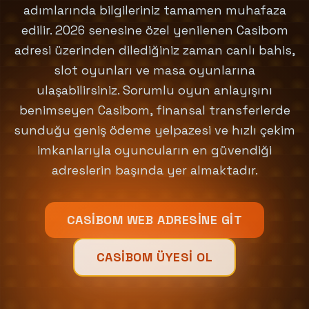
adımlarında bilgileriniz tamamen muhafaza
edilir. 2026 senesine özel yenilenen Casibom
adresi üzerinden dilediğiniz zaman canlı bahis,
slot oyunları ve masa oyunlarına
ulaşabilirsiniz. Sorumlu oyun anlayışını
benimseyen Casibom, finansal transferlerde
sunduğu geniş ödeme yelpazesi ve hızlı çekim
imkanlarıyla oyuncuların en güvendiği
adreslerin başında yer almaktadır.
CASIBOM WEB ADRESINE GIT
CASIBOM ÜYESI OL