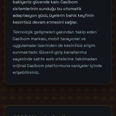
bakiyeniz güvende kalır. Casibom
sistemlerinin sunduğu bu otomatik
adaptasyon gücü, üyelerin bahis keyfinin
kesintisiz devam etmesini sağlar.
Teknolojik gelişmeleri yakından takip eden
Casibom markası, mobil tarayıcılar ve
uygulamalar üzerinden de kesintisiz erişim
sunmaktadır. Güvenli giriş kanallarımız
sayesinde sahte web sitelerine takılmadan
orijinal Casibom platformuna saniyeler içinde
erişebilirsiniz.