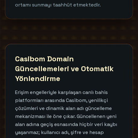
ortamı sunmayı taahhüt etmektedir.
Casibom Domain
Güncellemeleri ve Otomatik
Yönlendirme
Erişim engelleriyle karşılaşan canlı bahis
platformları arasında Casibom, yenilikçi
çözümleri ve dinamik alan adı güncelleme
mekanizması ile öne çıkar. Güncellenen yeni
alan adına geçiş esnasında hiçbir veri kaybı
yaşanmaz; kullanıcı adı, şifre ve hesap