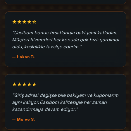
★★★★☆
"Casibom bonus fırsatlarıyla bakiyemi katladım.
Müşteri hizmetleri her konuda çok hızlı yardımcı
oldu, kesinlikle tavsiye ederim."
— Hakan B.
★★★★★
"Giriş adresi değişse bile bakiyem ve kuponlarım
aynı kalıyor. Casibom kalitesiyle her zaman
kazandırmaya devam ediyor."
— Merve S.