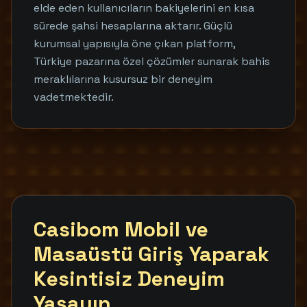
elde eden kullanıcıların bakiyelerini en kısa
sürede şahsi hesaplarına aktarır. Güçlü
kurumsal yapısıyla öne çıkan platform,
Türkiye pazarına özel çözümler sunarak bahis
meraklılarına kusursuz bir deneyim
vadetmektedir.
Casibom Mobil ve
Masaüstü Giriş Yaparak
Kesintisiz Deneyim
Yaşayın