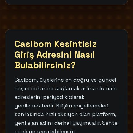
Casibom Kesintisiz
Giriş Adresini Nasıl
Bulabilirsiniz?
Casibom, üyelerine en doğru ve güncel
erişim imkanını sağlamak adına domain
adreslerini periyodik olarak
yenilemektedir. Bilişim engellemeleri
sonrasında hızlı aksiyon alan platform,
yeni alan adını derhal yayına alır. Sahte
sitelerin yaşatabileceği