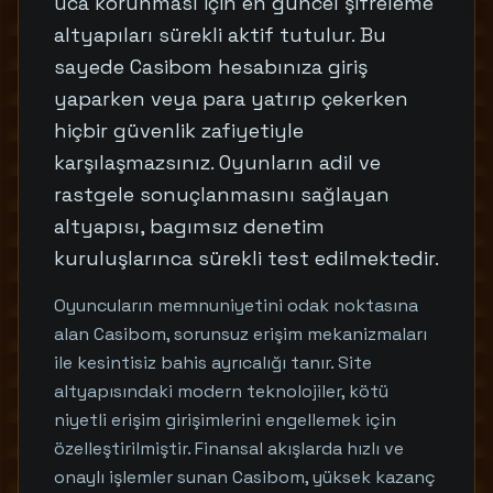
uca korunması için en güncel şifreleme
altyapıları sürekli aktif tutulur. Bu
sayede Casibom hesabınıza giriş
yaparken veya para yatırıp çekerken
hiçbir güvenlik zafiyetiyle
karşılaşmazsınız. Oyunların adil ve
rastgele sonuçlanmasını sağlayan
altyapısı, bagımsız denetim
kuruluşlarınca sürekli test edilmektedir.
Oyuncuların memnuniyetini odak noktasına
alan Casibom, sorunsuz erişim mekanizmaları
ile kesintisiz bahis ayrıcalığı tanır. Site
altyapısındaki modern teknolojiler, kötü
niyetli erişim girişimlerini engellemek için
özelleştirilmiştir. Finansal akışlarda hızlı ve
onaylı işlemler sunan Casibom, yüksek kazanç