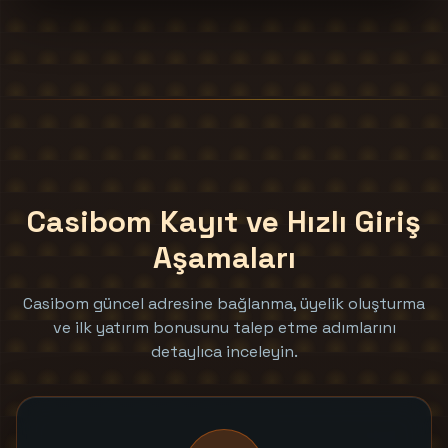
Casibom Kayıt ve Hızlı Giriş
Aşamaları
Casibom güncel adresine bağlanma, üyelik oluşturma
ve ilk yatırım bonusunu talep etme adımlarını
detaylıca inceleyin.