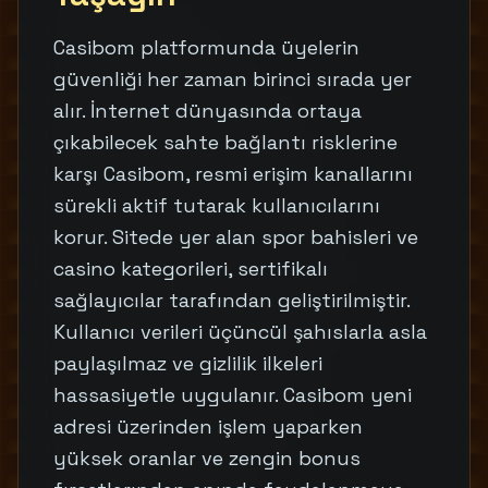
Casibom platformunda üyelerin
güvenliği her zaman birinci sırada yer
alır. İnternet dünyasında ortaya
çıkabilecek sahte bağlantı risklerine
karşı Casibom, resmi erişim kanallarını
sürekli aktif tutarak kullanıcılarını
korur. Sitede yer alan spor bahisleri ve
casino kategorileri, sertifikalı
sağlayıcılar tarafından geliştirilmiştir.
Kullanıcı verileri üçüncül şahıslarla asla
paylaşılmaz ve gizlilik ilkeleri
hassasiyetle uygulanır. Casibom yeni
adresi üzerinden işlem yaparken
yüksek oranlar ve zengin bonus