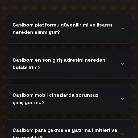
Casibom platformu güvenilir mi ve lisansı
nereden alınmıştır?
Casibom en son giriş adresini nereden
bulabilirim?
Casibom mobil cihazlarda sorunsuz
çalışıyor mu?
Casibom para çekme ve yatırma limitleri ve
hızı nasıldır?