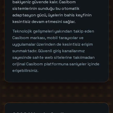
bakiyeniz güvende kalır. Casibom
sistemlerinin sunduğu bu otomatik
adaptasyon gücü, üyelerin bahis keyfinin
kesintisiz devam etmesini sağlar.
Teknolojik gelişmeleri yakından takip eden
Casibom markası, mobil tarayıcılar ve
uygulamalar üzerinden de kesintisiz erişim
sunmaktadır. Güvenli giriş kanallarımız
sayesinde sahte web sitelerine takılmadan
orijinal Casibom platformuna saniyeler içinde
erişebilirsiniz.