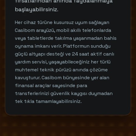
fırsatlarından anında faydalanmaya
başlayabilirsiniz.
Her cihaz türüne kusursuz uyum sağlayan
Casibom arayüzü, mobil akıllı telefonlarda
veya tabletlerde takılma yaşanmadan bahis
oynama imkanı verir. Platformun sunduğu
güçlü altyapı desteği ve 24 saat aktif canlı
yardım servisi, yaşayabileceğiniz her türlü
muhtemel teknik pürüzü anında çözüme
kavuşturur. Casibom bünyesinde yer alan
finansal araçlar sayesinde para
transferlerinizi güvenlik kaygısı duymadan
tek tıkla tamamlayabilirsiniz.